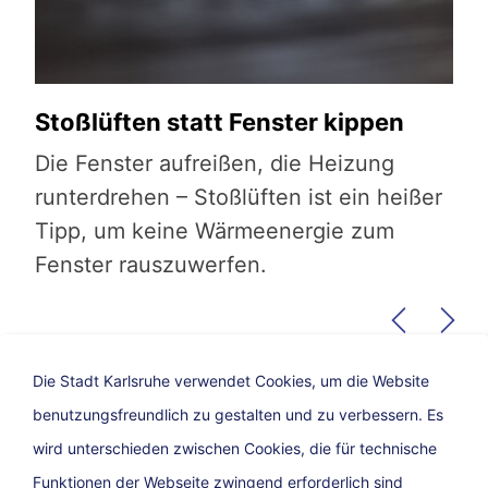
Stoßlüften statt Fenster kippen
Di
tig
Die Fenster aufreißen, die Heizung
Der
ur
runterdrehen – Stoßlüften ist ein heißer
wie
Tipp, um keine Wärmeenergie zum
all
Fenster rauszuwerfen.
und
uns
kön
ung
Die Stadt Karlsruhe verwendet Cookies, um die Website
kli
benutzungsfreundlich zu gestalten und zu verbessern. Es
wird unterschieden zwischen Cookies, die für technische
Funktionen der Webseite zwingend erforderlich sind