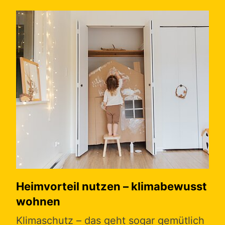
Heimvorteil nutzen – klimabewusst
Zu
wohnen
He
Klimaschutz – das geht sogar gemütlich
Frü
r