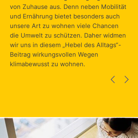
von Zuhause aus. Denn neben Mobilität
Fei
s
und Ernährung bietet besonders auch
Abe
unsere Art zu wohnen viele Chancen
Kli
die Umwelt zu schützen. Daher widmen
ber
in
wir uns in diesem „Hebel des Alltags“-
für
Beitrag wirkungsvollen Wegen
uns
klimabewusst zu wohnen.
- d