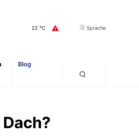
22
°C
Sprache
n
Blog
s Dach?