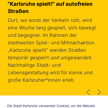
"Karlsruhe spielt!" auf autofreien
Wo
Straßen
n
In 
Dort, wo sonst der Verkehr rollt, wird
n,
eng
eine Woche lang gespielt, sich bewegt
.
Kar
und begegnet. Im Rahmen der
tie
stadtweiten Spiel- und Mitmachaktion
Gla
„Karlsruhe spielt!“ werden Straßen
und
auf
temporär gesperrt und umgewandelt.
übe
Nachhaltige Stadt- und
Gru
Lebensgestaltung wird für kleine und
große Karlsruher*innen erleb
Die Stadt Karlsruhe verwendet Cookies, um die Website