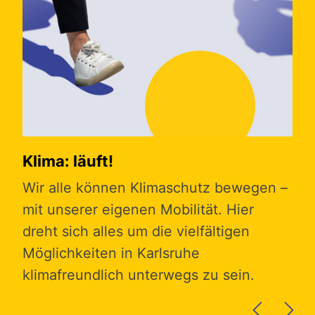
Klima: läuft!
La
Wir alle können Klimaschutz bewegen –
Ob 
mit unserer eigenen Mobilität. Hier
Gro
dreht sich alles um die vielfältigen
spe
Möglichkeiten in Karlsruhe
Fah
klimafreundlich unterwegs zu sein.
tro
Fah