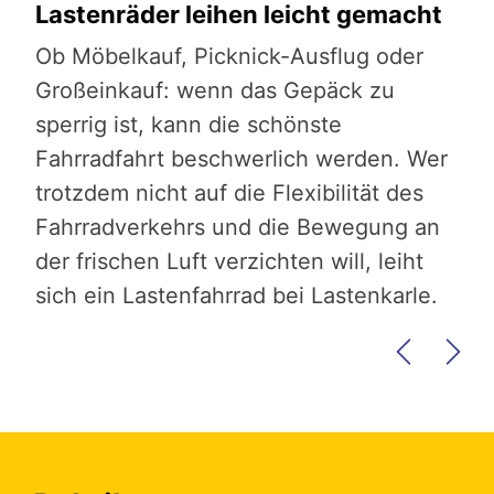
Lastenräder leihen leicht gemacht
Di
Ob Möbelkauf, Picknick-Ausflug oder
Di
r
Großeinkauf: wenn das Gepäck zu
und
s
sperrig ist, kann die schönste
die
Fahrradfahrt beschwerlich werden. Wer
Bei
trotzdem nicht auf die Flexibilität des
Kli
in
Fahrradverkehrs und die Bewegung an
202
der frischen Luft verzichten will, leiht
Fei
sich ein Lastenfahrrad bei Lastenkarle.